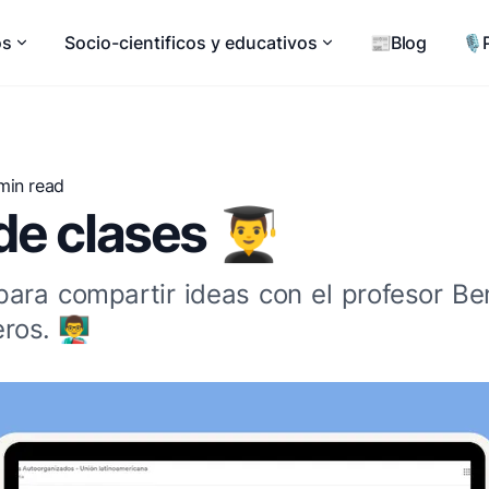
os
Socio-cientificos y educativos
📰Blog
🎙️
 min read
e clases 👨‍🎓
para compartir ideas con el profesor Be
s. 👨‍🏫