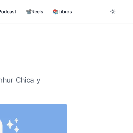
Podcast
📽️Reels
📚Libros
nhur Chica y